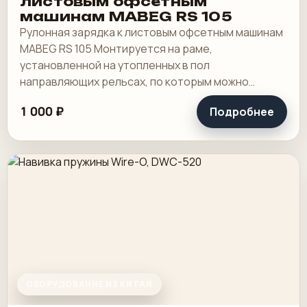
листовым офсетным
машинам MABEG RS 105
Рулонная зарядка к листовым офсетным машинам
MABEG RS 105 Монтируется на раме,
установленной на утопленных в пол
направляющих рельсах, по которым можно
передвигать секцию поперечной рубки и
1 000 ₽
Подробнее
рольную зарядку. Год выпуска.
ОБОРУДОВАНИЕ ИЗ КИТАЯ