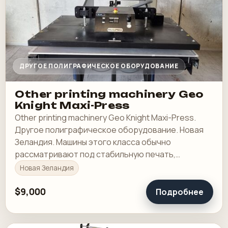
ДРУГОЕ ПОЛИГРАФИЧЕСКОЕ ОБОРУДОВАНИЕ
Other printing machinery Geo
Knight Maxi-Press
Other printing machinery Geo Knight Maxi-Press.
Другое полиграфическое оборудование. Новая
Зеландия. Машины этого класса обычно
рассматривают под стабильную печать,
понятную приладку и рабочую загрузку в смене.
Новая Зеландия
$9,000
Подробнее