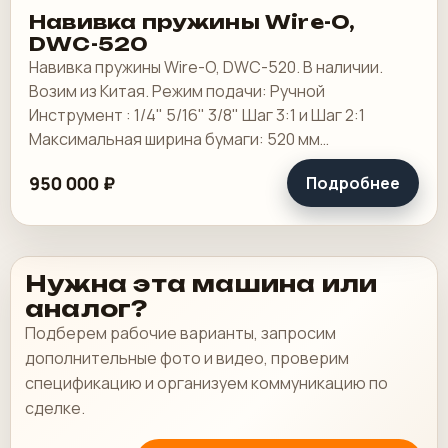
Навивка пружины Wire-O,
DWC-520
Навивка пружины Wire-O, DWC-520. В наличии.
Возим из Китая. Режим подачи: Ручной
Инструмент : 1/4" 5/16" 3/8" Шаг 3:1 и Шаг 2:1
Максимальная ширина бумаги: 520 мм
Максимальная ширина переплета: 507 мм
950 000 ₽
Подробнее
Минимальная ширина.
Нужна эта машина или
аналог?
Подберем рабочие варианты, запросим
дополнительные фото и видео, проверим
спецификацию и организуем коммуникацию по
сделке.