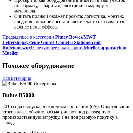
Проверить, как оборудование впишется в ваш участок
по формату, габаритам, электрике и маршруту
материала.
Считать полный бюджет проекта: логистика, монтаж,
ввод и возможное восстановление часто оказываются
важнее цены оффера.
Предыдущее в категории
Pitney Bowes/MWT
Lettershopsysteme GmbH Comet 6 Stationen mit
Rollenauswurf
Следующее в категории
Mueller apparatebau
Mueller
Похожее оборудование
Вся категория
Инсертеры
Buhrs B5000
2015 года выпуска, в отличном состоянии (б/у). Оборудование
этого класса обычно рассматривают под регулярную
производственную загрузку, а не под разовую покупку в
склад.
Соединенные Штаты