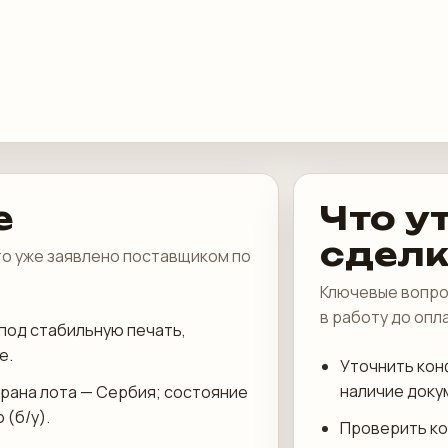
е
Что у
сдел
что уже заявлено поставщиком по
Ключевые вопро
в работу до опл
под стабильную печать,
е.
Уточнить кон
наличие доку
трана лота — Сербия; состояние
 (б/у).
Проверить ко