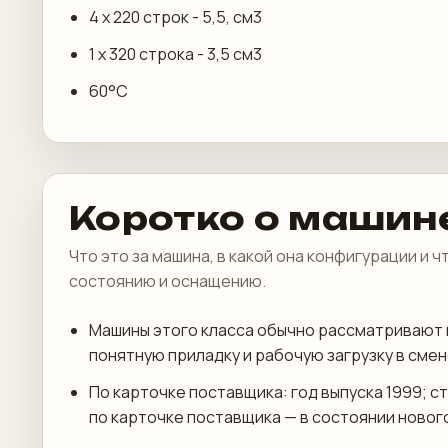
4 х 220 строк - 5,5, см3
1 х 320 строка - 3,5 см3
60°С
Коротко о машин
Что это за машина, в какой она конфигурации и 
состоянию и оснащению.
Машины этого класса обычно рассматривают 
понятную приладку и рабочую загрузку в смен
По карточке поставщика: год выпуска 1999; с
по карточке поставщика — в состоянии нового