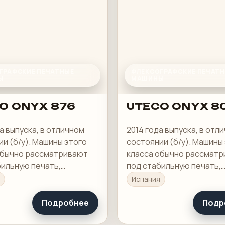
ГРАФСКИЕ ПЕЧАТНЫЕ
ФЛЕКСОГРАФСКИЕ ПЕЧАТ
Ы
МАШИНЫ
O ONYX 876
UTECO ONYX 8
а выпуска, в отличном
2014 года выпуска, в отл
и (б/у). Машины этого
состоянии (б/у). Машины
обычно рассматривают
класса обычно рассмат
бильную печать,
под стабильную печать,
ю приладку и рабочую
понятную приладку и ра
Испания
 в смене.
загрузку в смене.
Подробнее
Подр