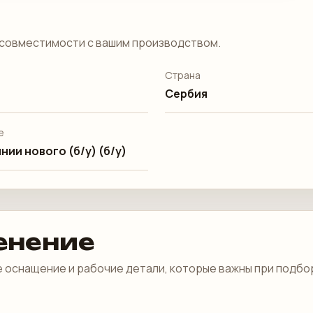
совместимости с вашим производством.
Страна
Сербия
е
нии нового (б/у) (б/у)
енение
 оснащение и рабочие детали, которые важны при подбо