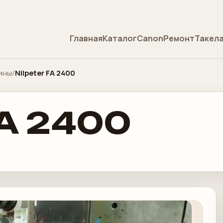
Главная
Каталог
Canon
Ремонт
Такел
ины
/
Nilpeter FA 2400
FA 2400