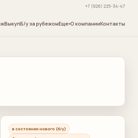
+7 (926) 225-34-47
аж
Выкуп
Б/у за рубежом
Еще
О компании
Контакты
в состоянии нового (б/у)