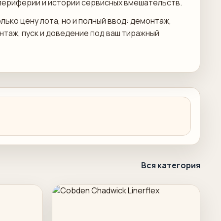
периферии и истории сервисных вмешательств.
лько цену лота, но и полный ввод: демонтаж,
онтаж, пуск и доведение под ваш тиражный
Вся категория