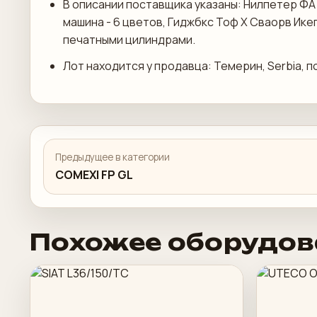
В описании поставщика указаны: Нилпетер ФА
машина - 6 цветов, Гиджбкс Тоф Х Сваорв Ик
печатными цилиндрами.
Лот находится у продавца: Темерин, Serbia, п
Предыдущее в категории
COMEXI FP GL
Похожее оборудов