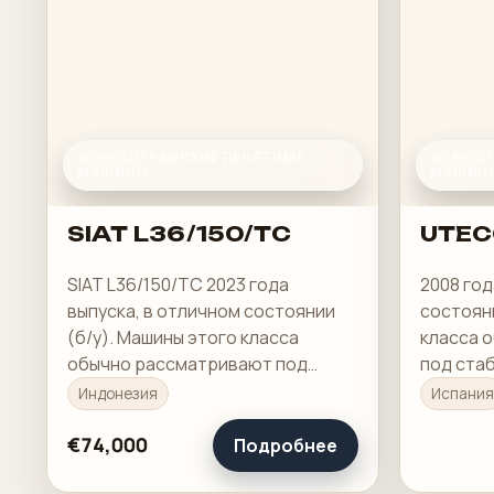
ФЛЕКСОГРАФСКИЕ ПЕЧАТНЫЕ
ФЛЕКСО
МАШИНЫ
МАШИН
SIAT L36/150/TC
UTEC
SIAT L36/150/TC 2023 года
2008 год
выпуска, в отличном состоянии
состояни
(б/у). Машины этого класса
класса 
обычно рассматривают под
под ста
стабильную печать, понятную
понятну
Индонезия
Испания
приладку и рабочую загрузку в
загрузку
смене.
€74,000
Подробнее