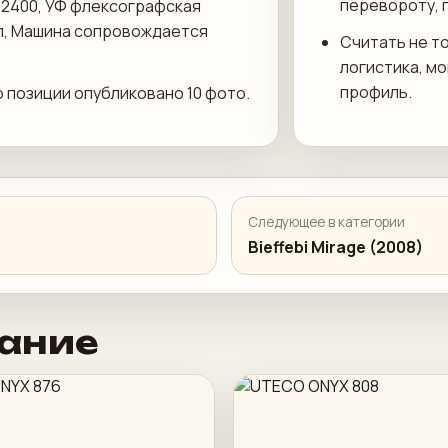
перевороту, 
 2400, УФ флексографская
еп, Машина сопровождается
Считать не то
логистика, м
профиль.
о позиции опубликовано 10 фото.
Следующее в категории
Bieffebi Mirage (2008)
ание