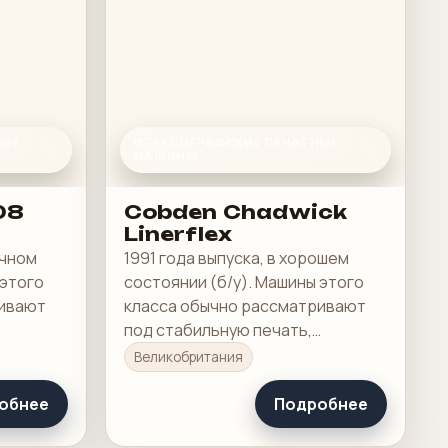
НЫЕ
ФЛЕКСОГРАФСКИЕ ПЕЧАТНЫЕ
МАШИНЫ
08
Cobden Chadwick
Linerflex
ичном
1991 года выпуска, в хорошем
 этого
состоянии (б/у). Машины этого
ривают
класса обычно рассматривают
под стабильную печать,
бочую
понятную приладку и рабочую
Великобритания
загрузку в смене.
обнее
Подробнее