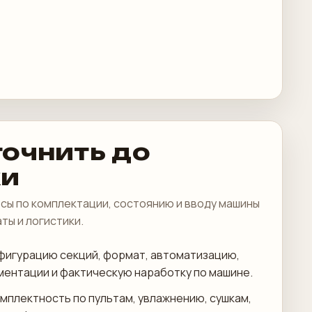
точнить до
ки
сы по комплектации, состоянию и вводу машины
аты и логистики.
фигурацию секций, формат, автоматизацию,
ментации и фактическую наработку по машине.
мплектность по пультам, увлажнению, сушкам,