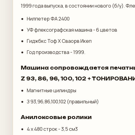
1999 года выпуска, в состоянии нового (б/у). 
Нилпетер ФА 2400
УФ флексографская машина - 6 цветов
Гиджбкс Тоф Х Сваорв Икеп
Год производства - 1999.
Машина сопровождается печатн
Z 93, 86, 96, 100, 102 + ТОНИРОВА
Магнитные цилиндры
З 93,96,86,100,102 (правильный)
Анилоксовые ролики
4 х 480 строк - 3,5 см3