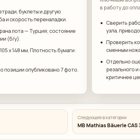
в работу до опл
етради, буклеты и другую
ба и скорость переналадки.
Сверить рабо
узла, приводо
трана лота — Турция; состояние
и (б/у).
Проверить ко
сменным ножа
105 х 148 мм, Плотность бумаги:
Отдельно оце
резального и
по позиции опубликовано 7 фото.
критичнее це
Следующее в категории
MB Mathias Bäuerle CAS 