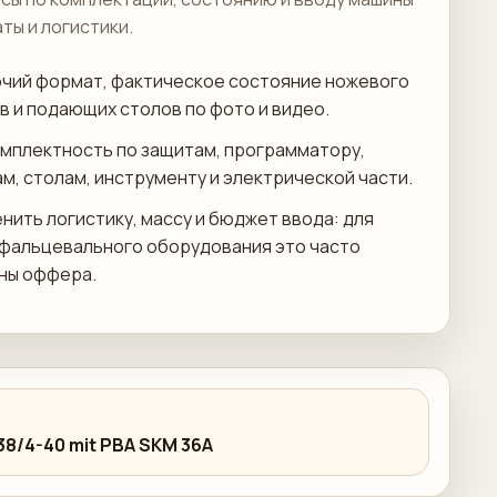
аты и логистики.
чий формат, фактическое состояние ножевого
в и подающих столов по фото и видео.
мплектность по защитам, программатору,
м, столам, инструменту и электрической части.
нить логистику, массу и бюджет ввода: для
 фальцевального оборудования это часто
ны оффера.
38/4-40 mit PBA SKM 36A