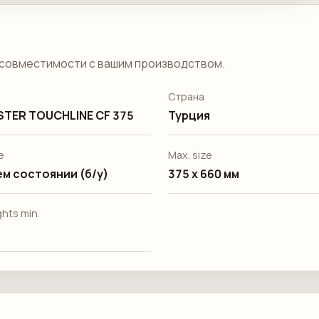
совместимости с вашим производством.
Страна
TER TOUCHLINE CF 375
Турция
е
Max. size
м состоянии (б/у)
375 x 660 мм
hts min.