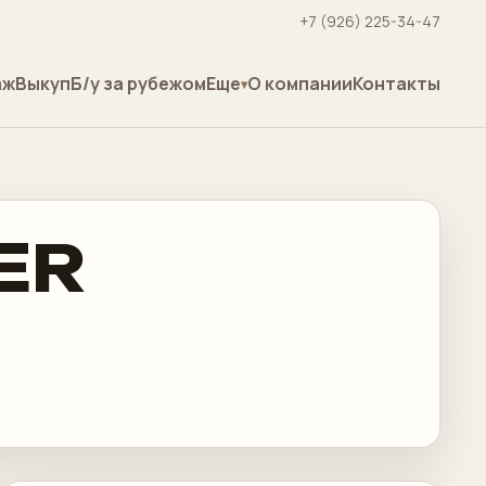
+7 (926) 225-34-47
аж
Выкуп
Б/у за рубежом
Еще
О компании
Контакты
ER