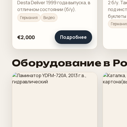
Desta Deliver 1999 года выпуска, в
2 б/у. Т
отличном состоянии (б/у).
под инст
буклеты
Германия
Видео
продукц
Германи
сгиба и 
€2,000
Подробнее
Оборудование в Р