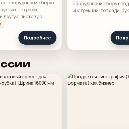
акое оборудование берут
оборудование берут под
рукции, тетради,
инструкции, тетради, бу
 и другую листовую
другую листовую продук
ию, где важны точность
важны точность сгиба и 
я
скорость переналадки.
переналадки.
Подробнее
Подр
оссии