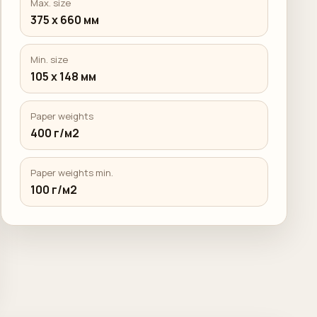
Max. size
375 x 660 мм
Min. size
105 x 148 мм
Paper weights
400 г/м2
Paper weights min.
100 г/м2