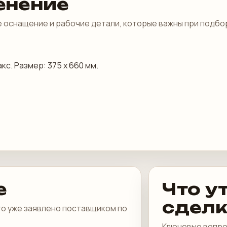
енение
 оснащение и рабочие детали, которые важны при подбо
кс. Размер: 375 х 660 мм.
е
Что у
сдел
что уже заявлено поставщиком по
Ключевые вопро