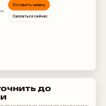
Оставить заявку
ре
Связаться сейчас
точнить до
ки
сы по комплектации, состоянию и вводу машины