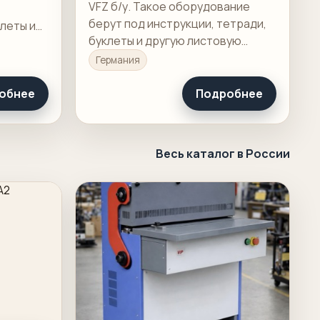
VFZ б/у. Такое оборудование
берут под инструкции, тетради,
клеты и
буклеты и другую листовую
цию, где
продукцию, где важны точность
скорость
Германия
сгиба и скорость переналадки.
обнее
Подробнее
Весь каталог в России