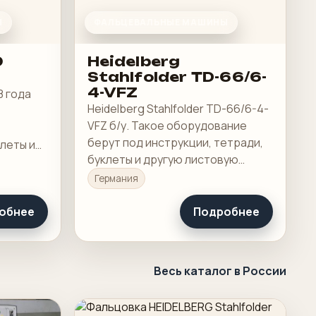
Ы
ФАЛЬЦЕВАЛЬНЫЕ МАШИНЫ
0
Heidelberg
Stahlfolder TD-66/6-
4-VFZ
8 года
Heidelberg Stahlfolder TD-66/6-4-
VFZ б/у. Такое оборудование
берут под инструкции, тетради,
клеты и
буклеты и другую листовую
цию, где
продукцию, где важны точность
скорость
Германия
сгиба и скорость переналадки.
обнее
Подробнее
Весь каталог в России