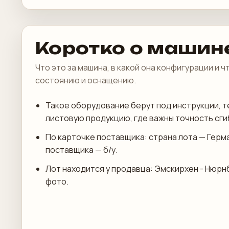
Коротко о машин
Что это за машина, в какой она конфигурации и 
состоянию и оснащению.
Такое оборудование берут под инструкции, т
листовую продукцию, где важны точность сги
По карточке поставщика: страна лота — Герм
поставщика — б/у.
Лот находится у продавца: Эмскирхен - Нюрн
фото.