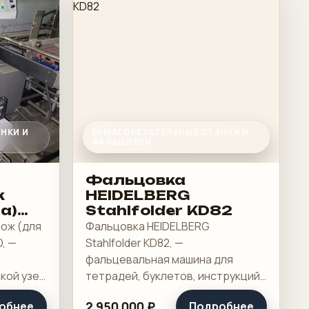
НКИ И
БУМАГОРЕЗАТЕЛЬНЫЕ СТАНКИ И
ФАЛЬЦОВКИ
Фальцовка
ж
HEIDELBERG
а)
Stahlfolder KD82
ож (для
Фальцовка HEIDELBERG
D, —
Stahlfolder KD82, —
фальцевальная машина для
кой узел
тетрадей, буклетов, инструкций
й схемы
и вкладышей. Ее ставят на
2 950 000 ₽
обнее
Подробнее