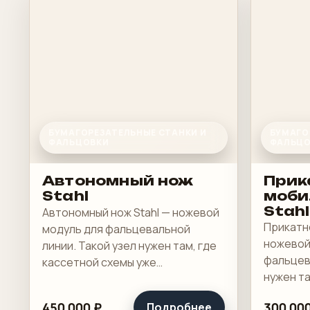
БУМАГОРЕЗАТЕЛЬНЫЕ СТАНКИ И
БУМАГО
ФАЛЬЦОВКИ
ФАЛЬЦО
Автономный нож
Прик
Stahl
моби
Stahl
Автономный нож Stahl — ножевой
Прикатн
модуль для фальцевальной
ножевой
линии. Такой узел нужен там, где
фальцев
кассетной схемы уже
нужен та
недостаточно и в карту
уже недо
фальцовки приходится
450 000 ₽
300 000
Подробнее