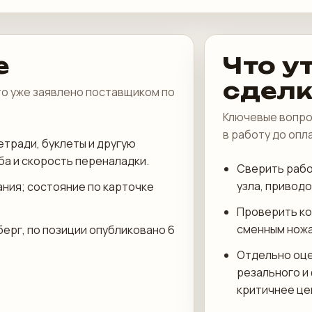
е
Что у
сдел
что уже заявлено поставщиком по
Ключевые вопро
в работу до опл
етради, буклеты и другую
ба и скорость переналадки.
Сверить рабо
узла, приводо
ания; состояние по карточке
Проверить ко
сменным ножа
берг, по позиции опубликовано 6
Отдельно оце
резального и
критичнее це