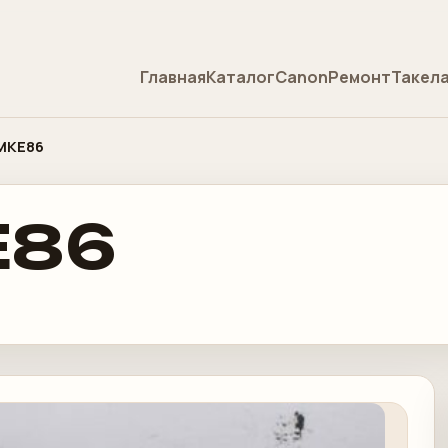
Главная
Каталог
Canon
Ремонт
Такел
 MKE86
E86