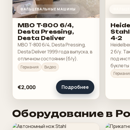
ФАЛЬЦЕВАЛЬНЫЕ МАШИНЫ
ФАЛЬЦЕ
MBO T-800 6/4,
Heide
Desta Pressing,
Stahl
Desta Deliver
4-2
MBO T-800 6/4, Desta Pressing,
Heidelbe
Desta Deliver 1999 года выпуска, в
2 б/у. Т
отличном состоянии (б/у).
под инст
буклеты
Германия
Видео
продукц
Германи
сгиба и 
€2,000
Подробнее
Оборудование в Р