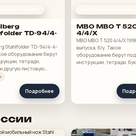
ВАЛЬНЫЕ МАШИНЫ
ФАЛЬЦЕВАЛЬНЫЕ МАШИН
lberg
MBO MBO T 52
folder TD-94/4-
4/4/X
MBO MBO T 520 4/4/X 199
rg Stahlfolder TD-94/4-4-
выпуска, б/у. Такое
акое оборудование берут
оборудование берут под
рукции, тетради,
инструкции, тетради, бу
 и другую листовую
другую листовую продук
ию, где важны точность
важны точность сгиба и 
я
скорость переналадки.
переналадки.
Подробнее
Подр
оссии