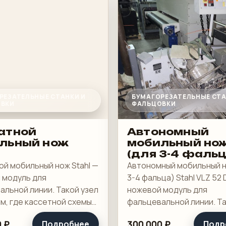
РЕЗАТЕЛЬНЫЕ СТАНКИ И
БУМАГОРЕЗАТЕЛЬНЫЕ СТА
ВКИ
ФАЛЬЦОВКИ
атной
Автономный
льный нож
мобильный но
(для 3-4 фальц
Stahl VLZ 52 D
ой мобильный нож Stahl —
Автономный мобильный н
 модуль для
3-4 фальца) Stahl VLZ 52 
альной линии. Такой узел
ножевой модуль для
м, где кассетной схемы
фальцевальной линии. Та
статочно и в карту
нужен там, где кассетно
 ₽
300 000 ₽
Подробнее
Подр