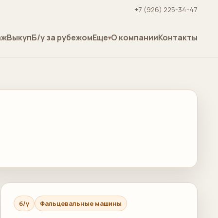
+7 (926) 225-34-47
аж
Выкуп
Б/у за рубежом
Еще
О компании
Контакты
б/у
Фальцевальные машины