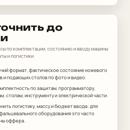
точнить до
ки
сы по комплектации, состоянию и вводу машины
аты и логистики.
чий формат, фактическое состояние ножевого
в и подающих столов по фото и видео.
мплектность по защитам, программатору,
м, столам, инструменту и электрической части.
нить логистику, массу и бюджет ввода: для
 фальцевального оборудования это часто
ны оффера.