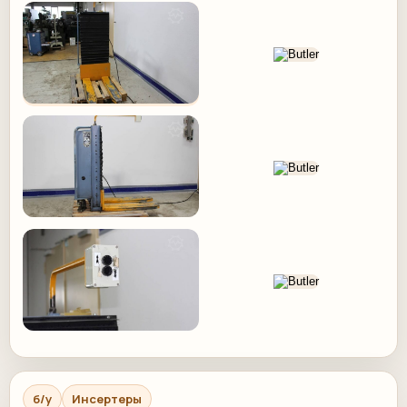
б/у
Инсертеры