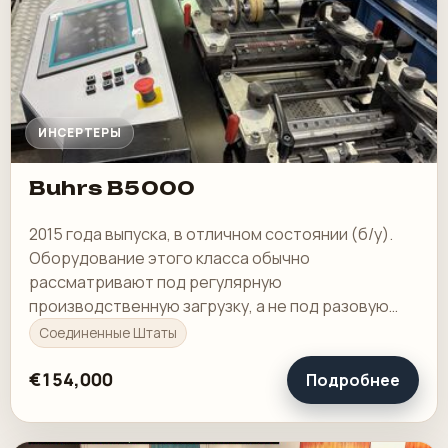
ИНСЕРТЕРЫ
Buhrs B5000
2015 года выпуска, в отличном состоянии (б/у).
Оборудование этого класса обычно
рассматривают под регулярную
производственную загрузку, а не под разовую
покупку в склад.
Соединенные Штаты
€154,000
Подробнее