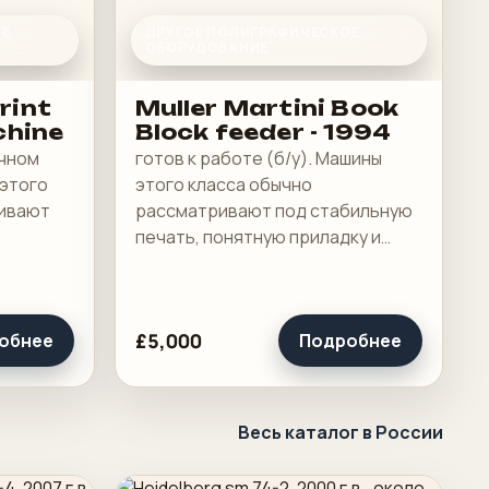
ОЕ
ДРУГОЕ ПОЛИГРАФИЧЕСКОЕ
ОБОРУДОВАНИЕ
Print
Muller Martini Book
chine
Block feeder - 1994
ичном
готов к работе (б/у). Машины
 этого
этого класса обычно
ривают
рассматривают под стабильную
печать, понятную приладку и
бочую
рабочую загрузку в смене.
£5,000
обнее
Подробнее
Весь каталог в России