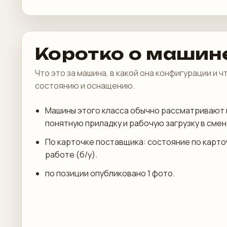
Коротко о машин
Что это за машина, в какой она конфигурации и 
состоянию и оснащению.
Машины этого класса обычно рассматривают 
понятную приладку и рабочую загрузку в смен
По карточке поставщика: состояние по карто
работе (б/у).
по позиции опубликовано 1 фото.