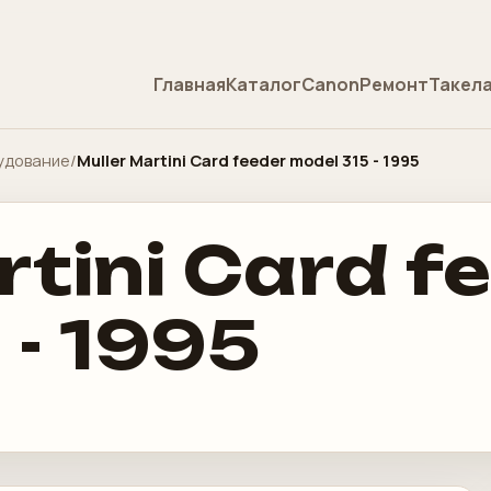
Главная
Каталог
Canon
Ремонт
Такел
удование
/
Muller Martini Card feeder model 315 - 1995
rtini Card f
 - 1995