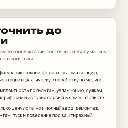
точнить до
ки
сы по комплектации, состоянию и вводу машины
аты и логистики.
фигурацию секций, формат, автоматизацию,
ментации и фактическую наработку по машине.
мплектность по пультам, увлажнению, сушкам,
периферии и истории сервисных вмешательств.
лько цену лота, но и полный ввод: демонтаж,
онтаж, пуск и доведение под ваш тиражный