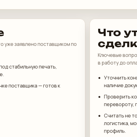
е
Что у
сдел
что уже заявлено поставщиком по
Ключевые вопро
в работу до опл
под стабильную печать,
е.
Уточнить кон
наличие доку
чке поставщика — готов к
Проверить ко
перевороту, 
Считать не то
логистика, м
профиль.