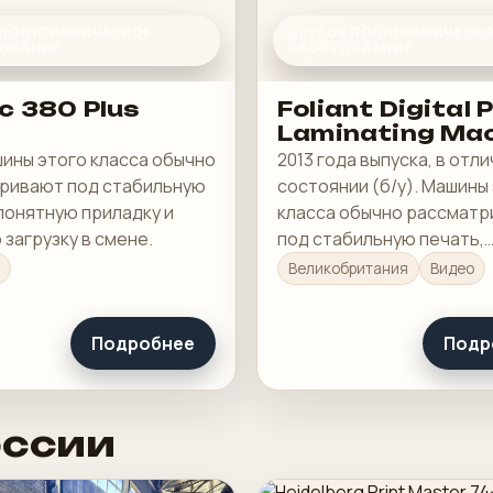
 ПОЛИГРАФИЧЕСКОЕ
ДРУГОЕ ПОЛИГРАФИЧЕСК
ОВАНИЕ
ОБОРУДОВАНИЕ
c 380 Plus
Foliant Digital 
Laminating Ma
шины этого класса обычно
2013 года выпуска, в отл
ривают под стабильную
состоянии (б/у). Машины
понятную приладку и
класса обычно рассмат
загрузку в смене.
под стабильную печать,
понятную приладку и ра
Великобритания
Видео
загрузку в смене.
Подробнее
Подр
оссии