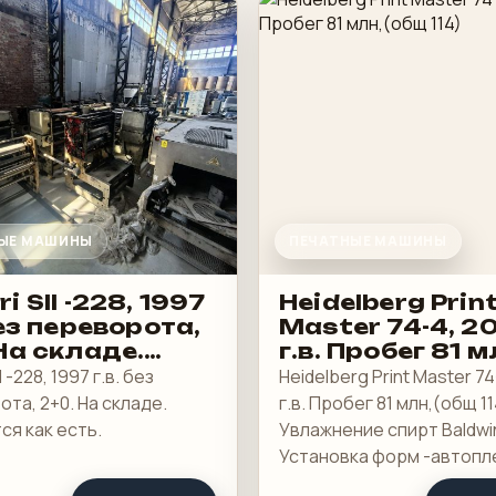
ЫЕ МАШИНЫ
ПЕЧАТНЫЕ МАШИНЫ
i SII -228, 1997
Heidelberg Prin
без переворота,
Master 74-4, 2
На складе.
г.в. Пробег 81 м
ается как есть
(общ 114)
I -228, 1997 г.в. без
Heidelberg Print Master 74
та, 2+0. На складе.
г.в. Пробег 81 млн,(общ 11
я как есть.
Увлажнение спирт Baldwi
Установка форм -автопл
(полуавтомат), смывки-