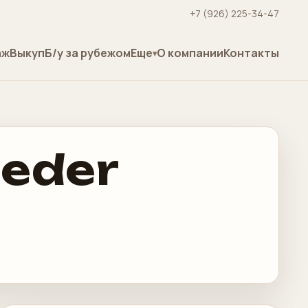
+7 (926) 225-34-47
аж
Выкуп
Б/у за рубежом
Еще
О компании
Контакты
eeder