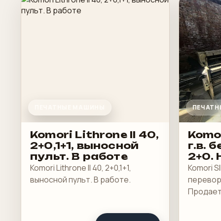
ПЕЧАТНЫЕ МАШИНЫ
ПЕЧАТН
Komori Lithrone II 40,
Komor
2+0,1+1, выносной
г.в. 
пульт. В работе
2+0. 
Прод
Komori Lithrone II 40, 2+0,1+1,
Komori SI
выносной пульт. В работе.
переворо
Продаетс