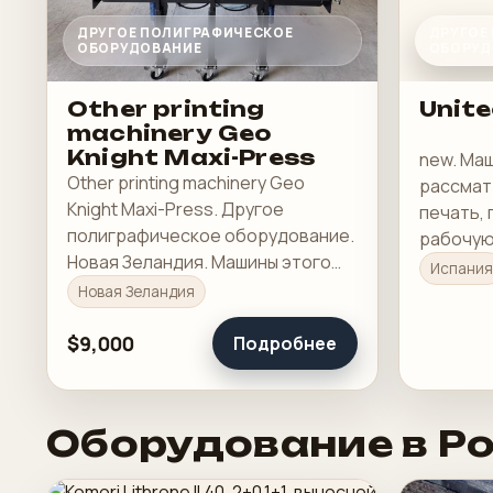
ДРУГОЕ ПОЛИГРАФИЧЕСКОЕ
ДРУГОЕ
ОБОРУДОВАНИЕ
ОБОРУД
Other printing
Unite
machinery Geo
Knight Maxi-Press
new. Ма
Other printing machinery Geo
рассмат
Knight Maxi-Press. Другое
печать, 
полиграфическое оборудование.
рабочую 
Новая Зеландия. Машины этого
Испания
класса обычно рассматривают
Новая Зеландия
под стабильную печать,
понятную приладку и рабочую
$9,000
Подробнее
загрузку в смене.
Оборудование в Р