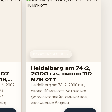
ПЕЧАТНЫЕ МАШИНЫ
t
Heidelberg sm 74-2,
007
2000 г.в., около 110
лн,
млн отт
-4, 2007
Heidelberg sm 74-2, 2000 г.в.,
4).
около 110 млн отт, установка
n/
форм автоплейд, смывки все,
ейд
увлажнение бадвин,
темперирования нет, короткий