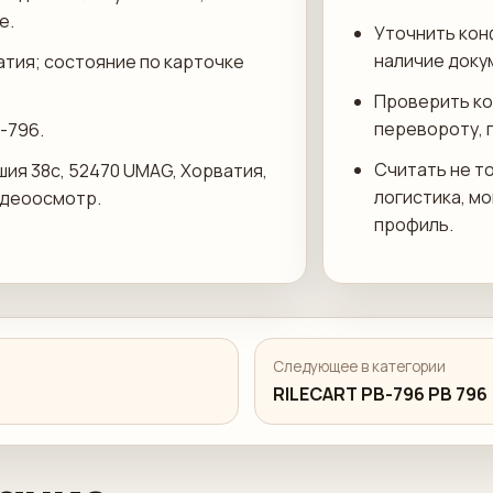
е.
Уточнить кон
наличие доку
атия; состояние по карточке
Проверить ко
перевороту, 
-796.
Считать не то
шия 38c, 52470 UMAG, Хорватия,
логистика, м
идеоосмотр.
профиль.
Следующее в категории
RILECART PB-796 PB 796