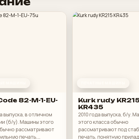
ание
ЫЕ МАШИНЫ
ПЕЧАТНЫЕ МАШИНЫ
ode 82-M-1-EU-
Kurk rudy KR21
KR435
а выпуска, в отличном
2010 года выпуска, б/у. 
и (б/у). Машины этого
этого класса обычно
обычно рассматривают
рассматривают под ста
бильную печать,
печать, понятную прилад