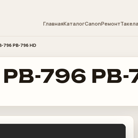
Главная
Каталог
Canon
Ремонт
Такел
B-796 PB-796 HD
 PB-796 PB-