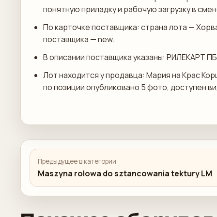
понятную приладку и рабочую загрузку в смен
По карточке поставщика: страна лота — Хорв
поставщика — new.
В описании поставщика указаны: РИЛЕКАРТ ПБ
Лот находится у продавца: Мария на Крас Кор
по позиции опубликовано 5 фото, доступен в
Предыдущее в категории
Maszyna rolowa do sztancowania tektury LM