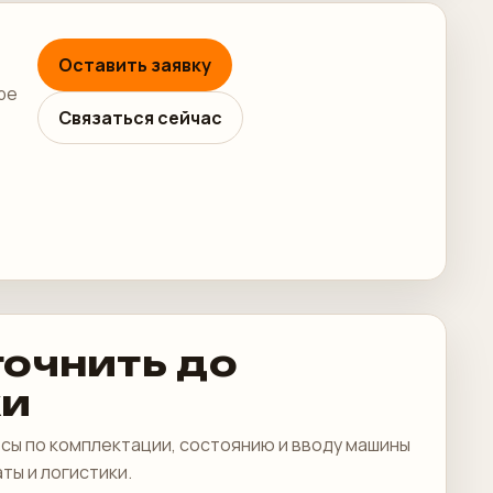
Оставить заявку
ре
Связаться сейчас
точнить до
ки
сы по комплектации, состоянию и вводу машины
аты и логистики.