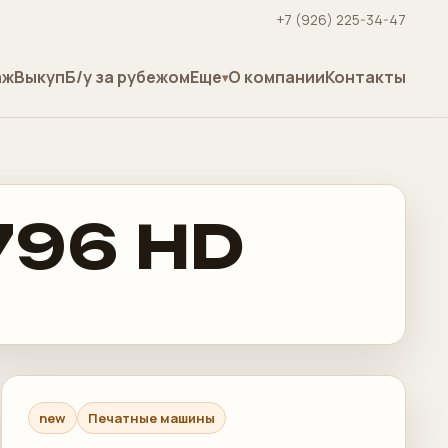
+7 (926) 225-34-47
аж
Выкуп
Б/у за рубежом
Еще
О компании
Контакты
796 HD
new
Печатные машины