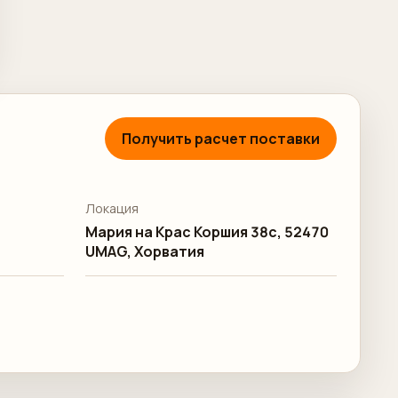
Получить расчет поставки
Локация
Мария на Крас Коршия 38c, 52470
UMAG, Хорватия