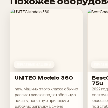
Похожее оборудов
ПЕЧАТНЫЕ МАШИНЫ
ПЕЧАТН
UNITEC Modelo 360
BestC
75u
new. Машины этого класса обычно
2022 год
рассматривают под стабильную
состояни
печать, понятную приладку и
класса 
рабочую загрузку в смене.
под ста