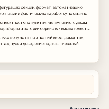
фигурацию секций, формат, автоматизацию,
ментации и фактическую наработку по машине.
мплектность по пультам, увлажнению, сушкам,
периферии и истории сервисных вмешательств.
лько цену лота, но и полный ввод: демонтаж,
онтаж, пуск и доведение под ваш тиражный
Вся категория