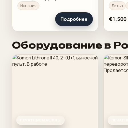
понятну
Испания
Литва
загрузку
€1,500
Подробнее
Оборудование в Р
ПЕЧАТНЫЕ МАШИНЫ
ПЕЧАТН