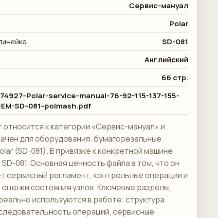
Сервис-мануал
Polar
линейка
SD-081
Английский
66 стр.
74927-Polar-service-manual-76-92-115-137-155-
EM-SD-081-polmash.pdf
 относится к категории «Сервис-мануал» и
ачен для оборудования: бумагорезальные
lar (SD-081). В привязке к конкретной машине
r SD-081. Основная ценность файла в том, что он
т сервисный регламент, контрольные операции и
 оценки состояния узлов. Ключевые разделы,
реально используются в работе: структура
оследовательность операций, сервисные