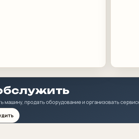
 обслужить
ить машину, продать оборудование и организовать серви
удить