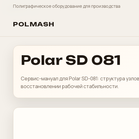
Полиграфическое оборудование для производства
Polar
Линейка Polar
Polar
POLAR-76
Polar
POLAR-78
Polar
POLAR-92X-92
Polar
POLAR-115
Polar
ED01-2011
POLMASH
Polar SD 081
Сервис-мануал для Polar SD-081: структура узл
восстановлении рабочей стабильности.