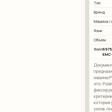
Тип
Бренд
Машина / 
Язык
Объем
Файл
6975
EMC-
Документ
предназн
машины Po
это: Pola
фиксируе
критерии
которые 
узлов, п