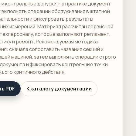
 и контрольные допуски. На практике документ
 выполнять операции обслуживания в штатной
ательности и фиксировать результаты
ных измерений. Материал рассчитан сервисной
 техперсоналу, которые выполняют регламент,
тику и ремонт. Рекомендуемая методика
ия: сначала сопоставить названия секций и
вашей машиной, затем выполнять операции строго
 документа и фиксировать контрольные точки
ждого критичного действия.
ть PDF
К каталогу документации