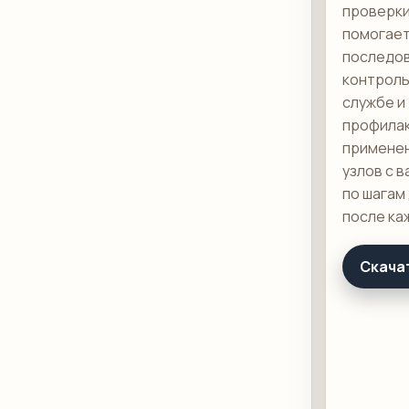
проверки
помогает
последов
контроль
службе и
профилак
применен
узлов с 
по шагам
после ка
Скача