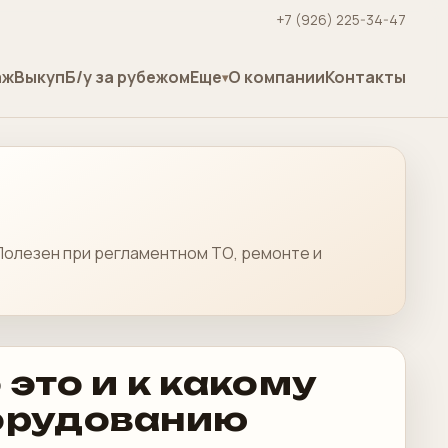
+7 (926) 225-34-47
аж
Выкуп
Б/у за рубежом
Еще
О компании
Контакты
 Полезен при регламентном ТО, ремонте и
 это и к какому
орудованию