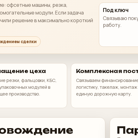
е: офсетные машины, резка,
Под ключ
помогательные модули. Если задача
Связываю поку
учили решение в максимально короткий
работу.
ождением сделки
ащение цеха
Комплексная пос
е резки, фальцовки, КБС,
Связываем финансирование
упаковочных модулей в
логистику, такелаж, монтаж 
щее производство.
единую дорожную карту.
ровождение
Па