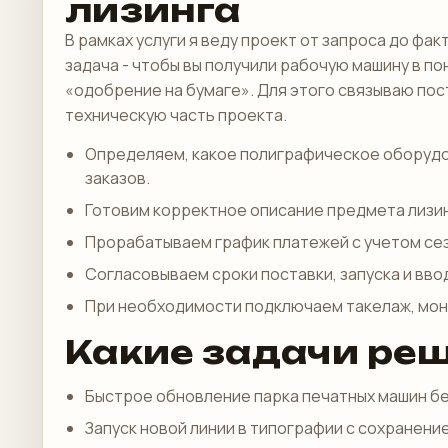
лизинга
В рамках услуги я веду проект от запроса до ф
задача - чтобы вы получили рабочую машину в по
«одобрение на бумаге». Для этого связываю пос
техническую часть проекта.
Определяем, какое полиграфическое оборудо
заказов.
Готовим корректное описание предмета лизин
Прорабатываем график платежей с учетом сез
Согласовываем сроки поставки, запуска и вво
При необходимости подключаем такелаж, монт
Какие задачи реш
Быстрое обновление парка печатных машин бе
Запуск новой линии в типографии с сохранени