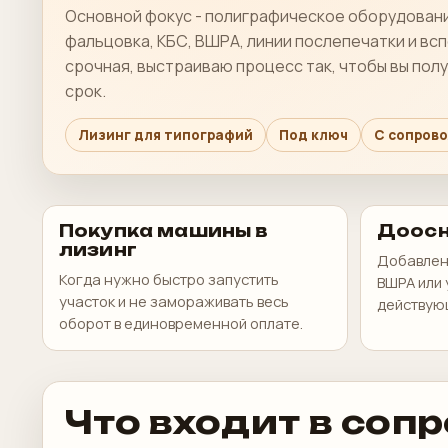
Основной фокус - полиграфическое оборудовани
фальцовка, КБС, ВШРА, линии послепечатки и вс
срочная, выстраиваю процесс так, чтобы вы пол
срок.
Лизинг для типографий
Под ключ
С сопров
Покупка машины в
Доосн
лизинг
Добавлени
Когда нужно быстро запустить
ВШРА или 
участок и не замораживать весь
действую
оборот в единовременной оплате.
Что входит в соп