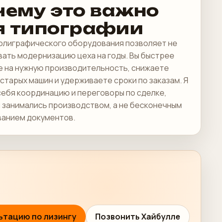
чему это важно
я типографии
полиграфического оборудования позволяет не
ать модернизацию цеха на годы. Вы быстрее
е на нужную производительность, снижаете
старых машин и удерживаете сроки по заказам. Я
себя координацию и переговоры по сделке,
 занимались производством, а не бесконечным
ванием документов.
ьтацию по лизингу
Позвонить Хайбулле