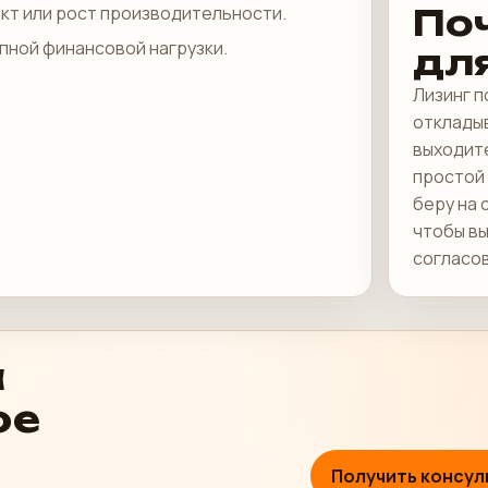
кт или рост производительности.
По
пной финансовой нагрузки.
дл
Лизинг 
откладыв
выходит
простой 
беру на 
чтобы вы
согласо
а
ое
Получить консул