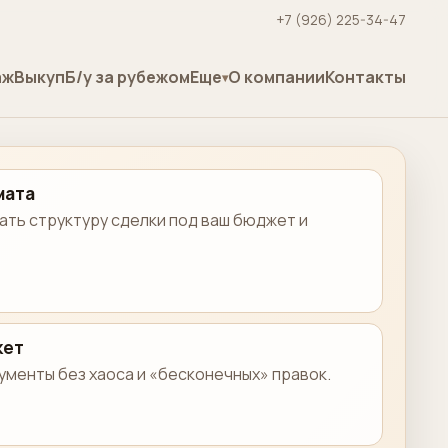
+7 (926) 225-34-47
аж
Выкуп
Б/у за рубежом
Еще
О компании
Контакты
мата
ть структуру сделки под ваш бюджет и
кет
менты без хаоса и «бесконечных» правок.