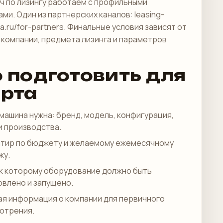
ч по лизингу работаем с профильными
ми. Один из партнерских каналов:
leasing-
va.ru/for-partners
. Финальные условия зависят от
компании, предмета лизинга и параметров
о подготовить для
арта
 машина нужна: бренд, модель, конфигурация,
и производства.
тир по бюджету и желаемому ежемесячному
жу.
 к которому оборудование должно быть
овлено и запущено.
ая информация о компании для первичного
отрения.