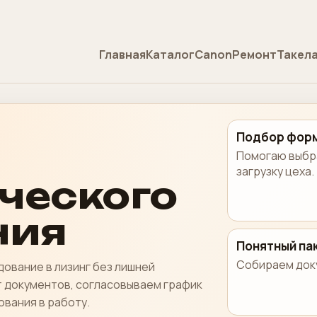
Главная
Каталог
Canon
Ремонт
Такел
Подбор фор
Помогаю выбра
загрузку цеха.
ческого
ния
Понятный па
Собираем доку
дование в лизинг без лишней
 документов, согласовываем график
вания в работу.