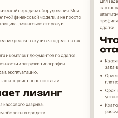
Для зада
партнера
актической передачи оборудования. Моя
alternati
нятной финансовой модели, а не просто
профиля 
тавщика, лизинговую сторону и
сделки.
Чт
вание реально окупится под ваш поток
ст
га и комплект документов по сделке.
Какая
онности и загрузки типографии.
задач
да в эксплуатацию.
Ориен
аж и сервис после поставки.
плате
ает лизинг
Срок,
устан
з кассового разрыва.
Кратк
рассм
ем оборотных средств.