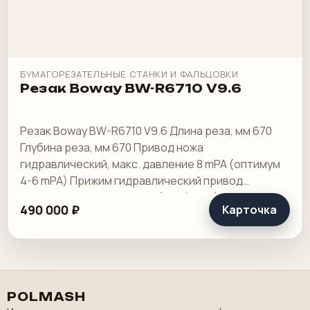
БУМАГОРЕЗАТЕЛЬНЫЕ СТАНКИ И ФАЛЬЦОВКИ
Резак Boway BW-R6710 V9.6
Резак Boway BW-R6710 V9.6 Длина реза, мм 670
Глубина реза, мм 670 Привод ножа
гидравлический, макс. давление 8 mPA (оптимум
4-6 mPA) Прижим гидравлический привод
Комплектация подставка (тумбочка)
490 000 ₽
Карточка
Минимальная глубина.
POLMASH