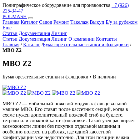
Полиграфическое оборудование для производства
+7 (926)
225-34-47
POLMASH
Главная
Каталог
Canon
Ремонт
Такелаж
Выкуп
Б/у за рубежом
Еще
Статьи
Документация
Лизинг
Статьи
Документация
Лизинг
О компании
Контакты
Главная
/
Каталог
/
Бумагорезательные станки и фальцовки
/
MBO Z2
MBO Z2
Бумагорезательные станки и фальцовки • В наличии
MBO Z2 — мобильный ножевой модуль к фальцевальной
машине MBO. Его ставят после кассетных секций, когда в
схеме нужен дополнительный ножевой сгиб на буклете,
тетради или сложной карте фальцовки. Такой узел расширяет
возможности линии без покупки отдельной машины и
особенно полезен на работах, где одной кассетной
конфигурации уже недостаточно. Для этой позиции важна