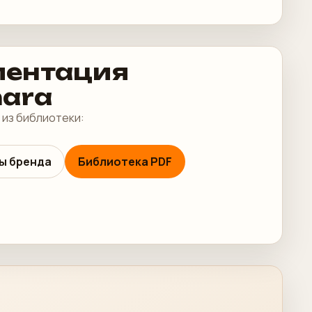
ентация
hara
 из библиотеки:
ы бренда
Библиотека PDF