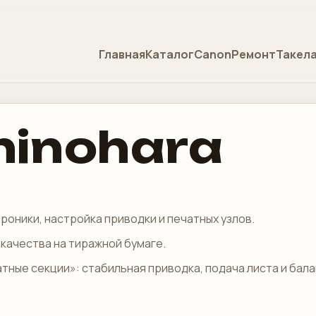
Главная
Каталог
Canon
Ремонт
Такел
hinohara
троники, настройка приводки и печатных узлов.
качества на тиражной бумаге.
тные секции»: стабильная приводка, подача листа и бал