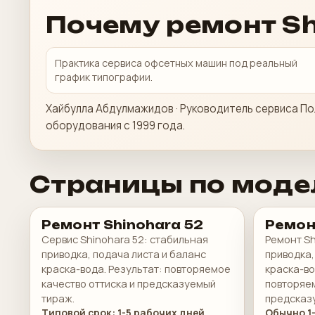
Почему ремонт Sh
Практика сервиса офсетных машин под реальный
график типографии.
Хайбулла Абдулмажидов · Руководитель сервиса По
оборудования с 1999 года.
Страницы по моде
Ремонт Shinohara 52
Ремон
Сервис Shinohara 52: стабильная
Ремонт Sh
приводка, подача листа и баланс
приводка,
краска-вода. Результат: повторяемое
краска-во
качество оттиска и предсказуемый
повторяем
тираж.
предсказ
Типовой срок: 1-5 рабочих дней
Обычно 1-