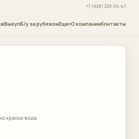
+7 (926) 225-34-47
аж
Выкуп
Б/у за рубежом
Еще
О компании
Контакты
анс краска-вода