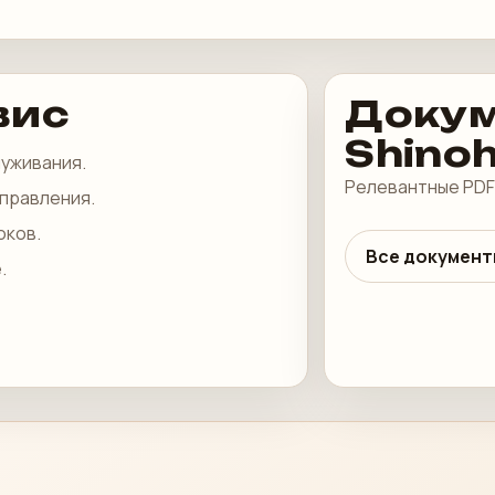
вис
Докум
Shino
луживания.
Релевантные PDF
управления.
оков.
Все документ
.