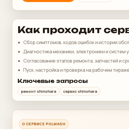
Как проходит сер
Сбор симптомов, кодов ошибок и истории обс
Диагностика механики, электроники и систем 
Согласование этапов ремонта, запчастей и ср
Пуск, настройка и проверка на рабочем тираже
Ключевые запросы
ремонт shinohara
сервис shinohara
О СЕРВИСЕ POLMASH