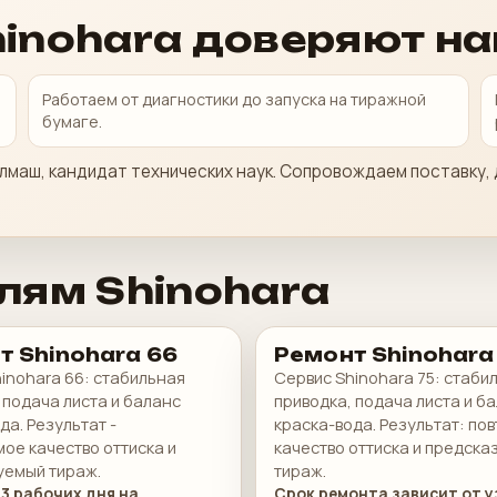
inohara доверяют н
Работаем от диагностики до запуска на тиражной
бумаге.
лмаш, кандидат технических наук. Сопровождаем поставку, 
лям Shinohara
т Shinohara 66
Ремонт Shinohara
inohara 66: стабильная
Сервис Shinohara 75: стаби
 подача листа и баланс
приводка, подача листа и б
да. Результат -
краска-вода. Результат: по
ое качество оттиска и
качество оттиска и предск
уемый тираж.
тираж.
3 рабочих дня на
Срок ремонта зависит от у