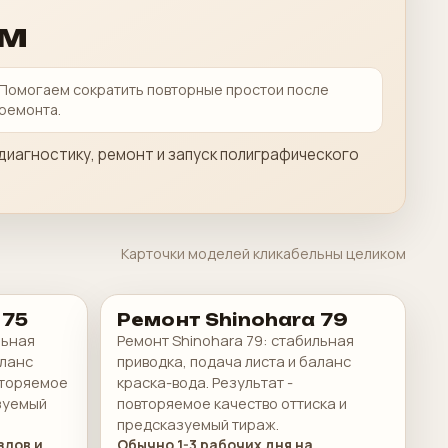
ам
Помогаем сократить повторные простои после
ремонта.
диагностику, ремонт и запуск полиграфического
Карточки моделей кликабельны целиком
 75
Ремонт Shinohara 79
льная
Ремонт Shinohara 79: стабильная
аланс
приводка, подача листа и баланс
вторяемое
краска-вода. Результат -
азуемый
повторяемое качество оттиска и
предсказуемый тираж.
злов и
Обычно 1-3 рабочих дня на