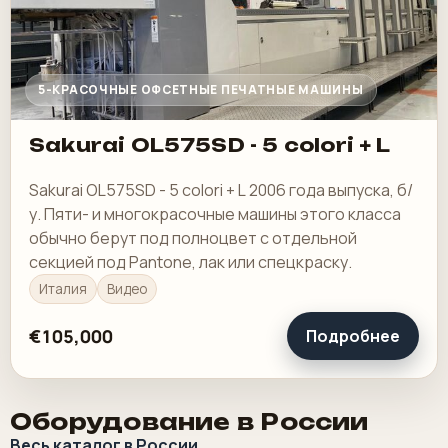
5-КРАСОЧНЫЕ ОФСЕТНЫЕ ПЕЧАТНЫЕ МАШИНЫ
Sakurai OL575SD - 5 colori + L
Sakurai OL575SD - 5 colori + L 2006 года выпуска, б/
у. Пяти- и многокрасочные машины этого класса
обычно берут под полноцвет с отдельной
секцией под Pantone, лак или спецкраску.
Италия
Видео
€105,000
Подробнее
Оборудование в России
Весь каталог в России