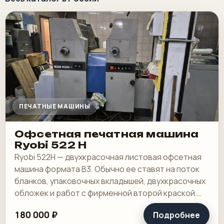
ПЕЧАТНЫЕ МАШИНЫ
Офсетная печатная машина
Ryobi 522 Н
Ryobi 522Н — двухкрасочная листовая офсетная
машина формата B3. Обычно ее ставят на поток
бланков, упаковочных вкладышей, двухкрасочных
обложек и работ с фирменной второй краской.
Для такого класса техники важны живая.
180 000 ₽
Подробнее