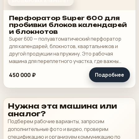
БРОШЮРОВКА И ПЕРЕПЛЕТ
Перфоратор Super 600 для
пробивки блоков календарей
и блокнотов
Super 600 — полуавтоматический перфоратор
для календарей, блокнотов, квартальников и
другой продукции на пружину. Это рабочая
машина для переплетного участка, где важны
широкая зона пробивки, быстрая смена
450 000 ₽
Подробнее
инструмента и.
Нужна эта машина или
аналог?
Подберем рабочие варианты, запросим
дополнительные фото и видео, проверим
спецификацию и организуем коммуникацию по