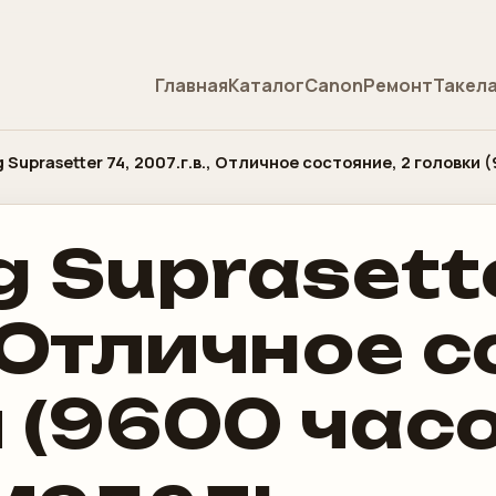
Главная
Каталог
Canon
Ремонт
Такел
g Suprasetter 74, 2007.г.в., Отличное состояние, 2 головки
g Suprasette
, Отличное 
 (9600 часо