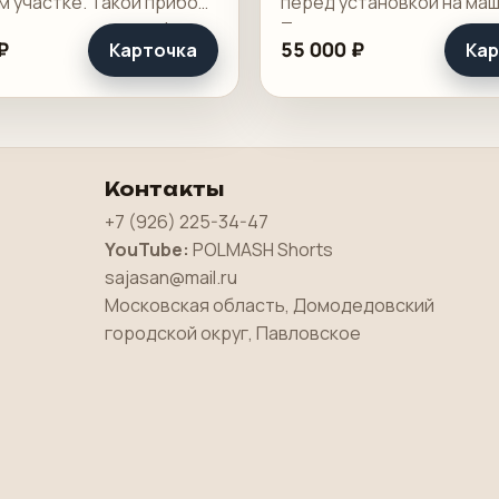
м участке. Такой прибор
перед установкой на маш
 для красоты в шкафу, а
Такая операция нужна в
₽
55 000 ₽
Карточка
Кар
мальной повторяемости
типографиях, где форма
 особенно на офсете и
готовится внутри предп
ечати.
от точности пробивки за
Контакты
+7 (926) 225-34-47
YouTube:
POLMASH Shorts
sajasan@mail.ru
Московская область, Домодедовский
городской округ, Павловское