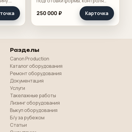
ину.
подготовки формы, контроля
печатного процесса или
250 000 ₽
точка
Карточка
обслуживания допечатного
риятия и
участка. Такие позиции работают
висит.
не на виду у клиента, но именно
они.
Разделы
Canon Production
Каталог оборудования
Ремонт оборудования
Документация
Услуги
Такелажные работы
Лизинг оборудования
Выкуп оборудования
Б/у за рубежом
Статьи