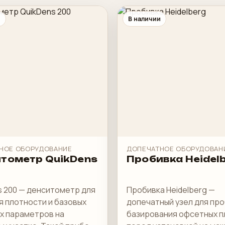
и
В наличии
НОЕ ОБОРУДОВАНИЕ
ДОПЕЧАТНОЕ ОБОРУДОВАН
тометр QuikDens
Пробивка Heidel
s 200 — денситометр для
Пробивка Heidelberg —
я плотности и базовых
допечатный узел для про
х параметров на
базирования офсетных п