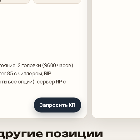
стояние, 2 головки (9600 часов)
er 85 с чиллером, RIP
ты все опции), сервер HP с
Запросить КП
другие позиции