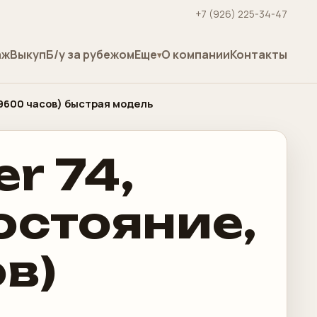
+7 (926) 225-34-47
аж
Выкуп
Б/у за рубежом
Еще
О компании
Контакты
 (9600 часов) быстрая модель
r 74,
состояние,
в)