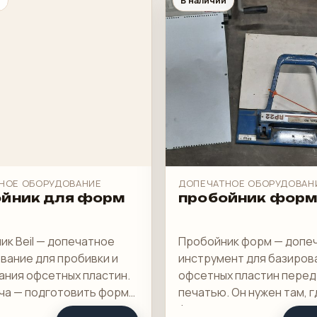
и
В наличии
НОЕ ОБОРУДОВАНИЕ
ДОПЕЧАТНОЕ ОБОРУДОВАН
ойник для форм
пробойник фор
ик Beil — допечатное
Пробойник форм — допе
вание для пробивки и
инструмент для базиров
ания офсетных пластин.
офсетных пластин перед
ача — подготовить форму
печатью. Он нужен там, г
ановку на печатную
форма готовится на сво