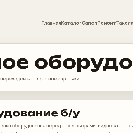
Главная
Каталог
Canon
Ремонт
Такел
ое оборуд
и переходом в подробные карточки.
удование б/у
ценки оборудования перед переговорами: видно категор