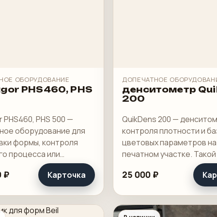
НОЕ ОБОРУДОВАНИЕ
ДОПЕЧАТНОЕ ОБОРУДОВАН
gor PHS460, PHS
денситометр Qu
200
 PHS460, PHS 500 —
QuikDens 200 — денсито
ное оборудование для
контроля плотности и б
вки формы, контроля
цветовых параметров на
го процесса или
печатном участке. Такой
вания допечатного
нужен не для красоты в ш
 ₽
25 000 ₽
Карточка
Кар
. Такие позиции работают
для нормальной повтор
ду у клиента, но именно
тиража, особенно на офс
мают лишнюю возню.
другой печати.