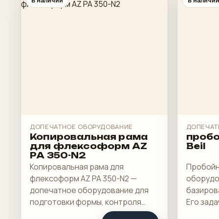
В наличии
В наличи
ДОПЕЧАТНОЕ ОБОРУДОВАНИЕ
ДОПЕЧАТ
Копировальная рама
проб
для флексоформ AZ
Beil
PA 350-N2
Копировальная рама для
Пробойн
флексоформ AZ PA 350-N2 —
оборудо
допечатное оборудование для
базиров
подготовки формы, контроля
Его зад
печатного процесса или
под уст