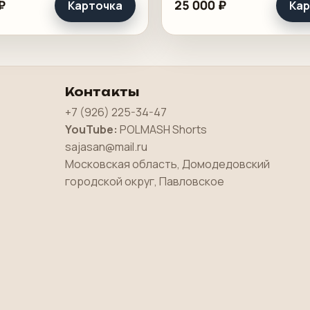
₽
25 000 ₽
Карточка
Кар
без перекосов и лишней
участке и должна встать
 по месту. Такой
машину точно, без ручно
ент обычно.
доводки по приводке.
Оборудование.
Контакты
+7 (926) 225-34-47
YouTube:
POLMASH Shorts
sajasan@mail.ru
Московская область, Домодедовский
городской округ, Павловское