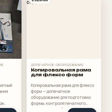
В наличии
ИЕ
ДОПЕЧАТНОЕ ОБОРУДОВАНИЕ
м
Копировальная рама
для флексо форм
чатный
Копировальная рама для флексо
ания
форм — допечатное
оборудование для подготовки
де
формы, контроля печатного
ем
процесса или обслуживания