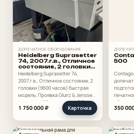
ДОПЕЧАТНОЕ ОБОРУДОВАНИЕ
ДОПЕЧАТ
Heidelberg Suprasetter
Conta
74, 2007.г.в., Отличное
500
состояние, 2 головки
(9600 часов) быстрая
Heidelberg Suprasetter 74,
Contagor
модель
2007.г.в., Отличное состояние, 2
допечат
головки (9600 часов) быстрая
подгото
модель, Проявка Glunz & Jenssen
печатно
Interplater 85 с чиллером, RIP
обслужи
1 750 000 ₽
350 000
Карточка
MetaDimension 2016 с
участка
электронным ключом (открыты
не на ви
все опции), сервер.
они сни