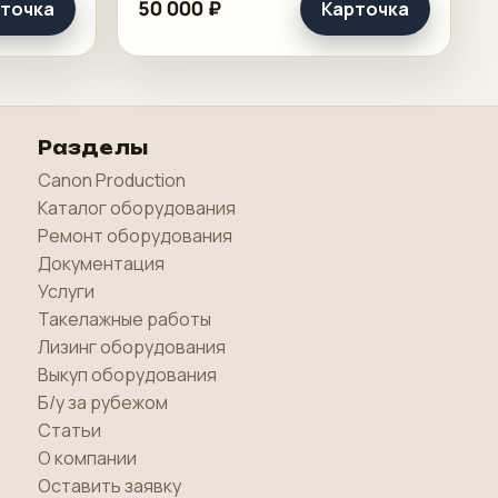
50 000 ₽
точка
Карточка
 на
допечатного участка. Такие
й
позиции работают не на виду у
клиента, но именно они снимают.
Разделы
Canon Production
Каталог оборудования
Ремонт оборудования
Документация
Услуги
Такелажные работы
Лизинг оборудования
Выкуп оборудования
Б/у за рубежом
Статьи
О компании
Оставить заявку