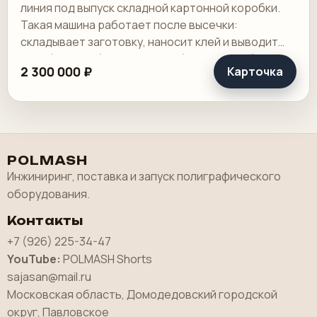
линия под выпуск складной картонной коробки.
Такая машина работает после высечки:
складывает заготовку, наносит клей и выводит
коробку в стабильный поток без ручной сборки.
2 300 000 ₽
Карточка
Рабочая.
POLMASH
Инжиниринг, поставка и запуск полиграфического
оборудования.
Контакты
+7 (926) 225-34-47
YouTube:
POLMASH Shorts
sajasan@mail.ru
Московская область, Домодедовский городской
округ, Павловское