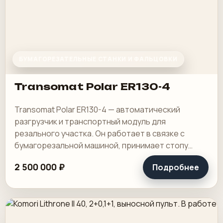
БУМАГОРЕЗАТЕЛЬНЫЕ СТАНКИ И ФАЛЬЦОВКИ
Transomat Polar ER130-4
Transomat Polar ER130-4 — автоматический
разгрузчик и транспортный модуль для
резального участка. Он работает в связке с
бумагорезальной машиной, принимает стопу
после реза и помогает перевести ее дальше по
2 500 000 ₽
Подробнее
потоку без.