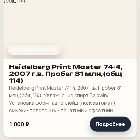
ПЕЧАТНЫЕ МАШИНЫ
Heidelberg Print Master 74-4,
2007 г.в. Пробег 81 млн,(общ
114)
Heidelberg Print Master 74-4, 2007 г.в. Пробег 81
млн,(общ 114). Увлажнение спирт Baldwin/
Установка форм -автоплейд (полуавтомат),
смывки- полотенцы - печатный и офсетный,
выносной пульт ClassicCenter -PM74 - краски и.
1 000 ₽
Подробнее