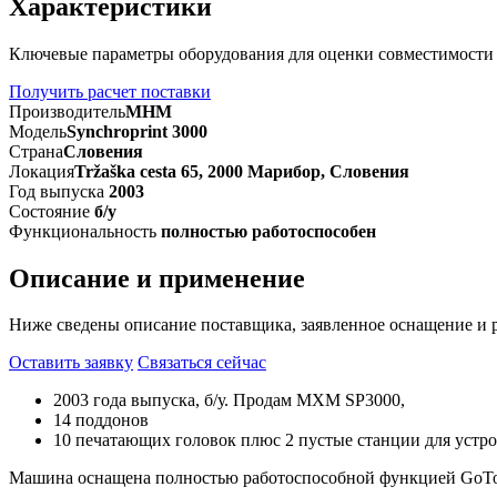
Характеристики
Ключевые параметры оборудования для оценки совместимости
Получить расчет поставки
Производитель
MHM
Модель
Synchroprint 3000
Страна
Словения
Локация
Tržaška cesta 65, 2000 Марибор, Словения
Год выпуска
2003
Состояние
б/у
Функциональность
полностью работоспособен
Описание и применение
Ниже сведены описание поставщика, заявленное оснащение и 
Оставить заявку
Связаться сейчас
2003 года выпуска, б/у. Продам МХМ SP3000,
14 поддонов
10 печатающих головок плюс 2 пустые станции для устр
Машина оснащена полностью работоспособной функцией GoTo