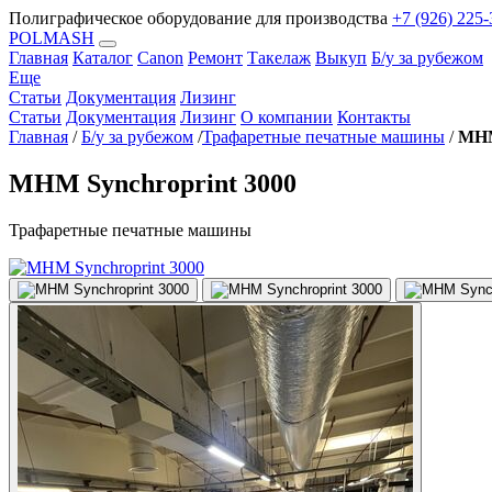
Полиграфическое оборудование для производства
+7 (926) 225-
POLMASH
Главная
Каталог
Canon
Ремонт
Такелаж
Выкуп
Б/у за рубежом
Еще
Статьи
Документация
Лизинг
Статьи
Документация
Лизинг
О компании
Контакты
Главная
/
Б/у за рубежом
/
Трафаретные печатные машины
/
MHM
MHM Synchroprint 3000
Трафаретные печатные машины