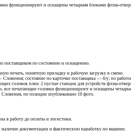
оловки функционируют и оснащены четырьмя блоками флэш-отве
лено поставщиком по состоянию и оснащению.
ную печать, понятную приладку и рабочую загрузку в смене.
— Словения; состояние по карточке поставщика — б/у; по работ
ающих головок плюс 2 пустые станции для устройств флэш-отв
ии, все печатающие головки функционируют и оснащены четырь
р, Словения, по позиции опубликовано 10 фото.
ы в работу до оплаты и логистики.
 наличие документации и фактическую наработку по машине.