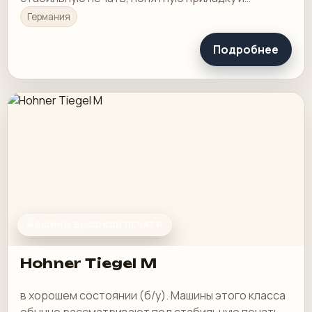
рабочую загрузку в смене.
Германия
Подробнее
МАШИНЫ ВЫСОКОЙ ПЕЧАТИ
Hohner Tiegel M
в хорошем состоянии (б/у). Машины этого класса
обычно рассматривают под стабильную печать,