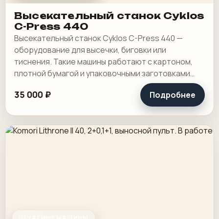
Высекательный станок Cyklos
C-Press 440
Высекательный станок Cyklos C-Press 440 —
оборудование для высечки, биговки или
тиснения. Такие машины работают с картоном,
плотной бумагой и упаковочными заготовками
там, где после печати нужна контурная
35 000 ₽
Подробнее
обработка или.
ПЕЧАТНЫЕ МАШИНЫ