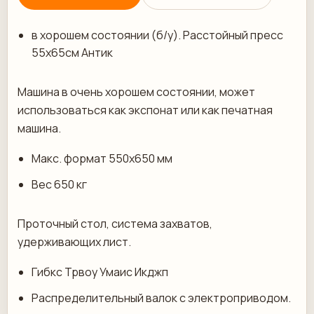
в хорошем состоянии (б/у). Расстойный пресс
55х65см Антик
Машина в очень хорошем состоянии, может
использоваться как экспонат или как печатная
машина.
Макс. формат 550х650 мм
Вес 650 кг
Проточный стол, система захватов,
удерживающих лист.
Гибкс Трвоу Умаис Икджп
Распределительный валок с электроприводом.