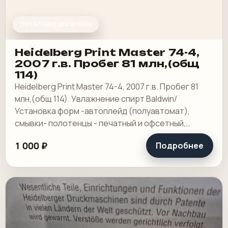
ПЕЧАТНЫЕ МАШИНЫ
Heidelberg Print Master 74-4,
2007 г.в. Пробег 81 млн,(общ
114)
Heidelberg Print Master 74-4, 2007 г.в. Пробег 81
млн,(общ 114). Увлажнение спирт Baldwin/
Установка форм -автоплейд (полуавтомат),
смывки- полотенцы - печатный и офсетный,
выносной пульт ClassicCenter -PM74 - краски и.
1 000 ₽
Подробнее