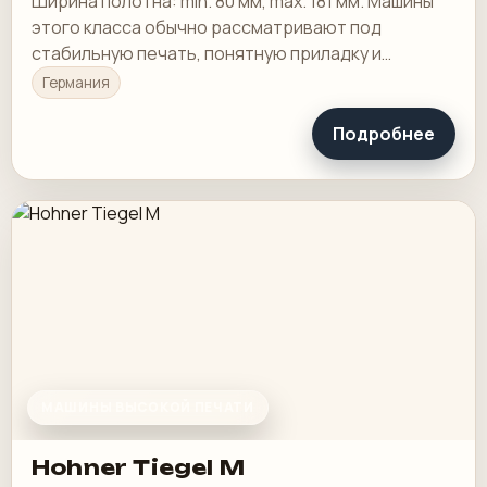
Ширина полотна: min. 80 мм, max. 181 мм. Машины
этого класса обычно рассматривают под
стабильную печать, понятную приладку и
рабочую загрузку в смене.
Германия
Подробнее
МАШИНЫ ВЫСОКОЙ ПЕЧАТИ
Hohner Tiegel M