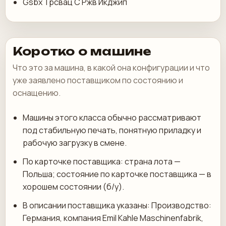
Gsbx Трсвац С Ржв Икджип
Коротко о машине
Что это за машина, в какой она конфигурации и что
уже заявлено поставщиком по состоянию и
оснащению.
Машины этого класса обычно рассматривают
под стабильную печать, понятную приладку и
рабочую загрузку в смене.
По карточке поставщика: страна лота —
Польша; состояние по карточке поставщика — в
хорошем состоянии (б/у).
В описании поставщика указаны: Производство:
Германия, компания Emil Kahle Maschinenfabrik,