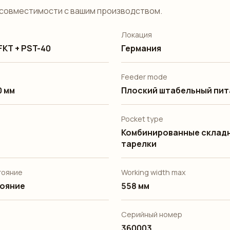
совместимости с вашим производством.
Локация
FKT + PST-40
Германия
Feeder mode
0 мм
Плоский штабельный пит
Pocket type
Комбинированные склад
тарелки
стояние
Working width max
тояние
558 мм
Серийный номер
360003