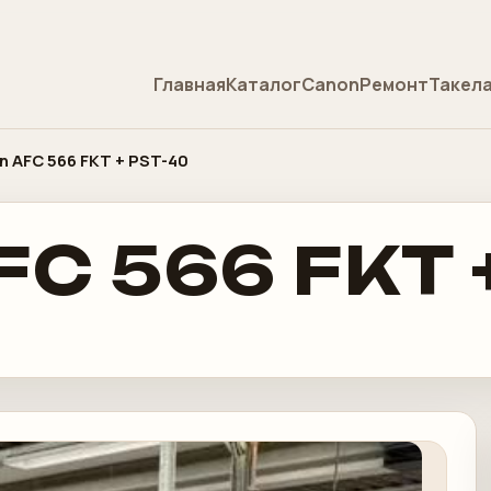
Главная
Каталог
Canon
Ремонт
Такел
n AFC 566 FKT + PST-40
FC 566 FKT 