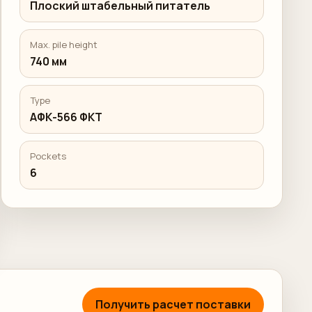
Плоский штабельный питатель
Max. pile height
740 мм
Type
АФК-566 ФКТ
Pockets
6
Получить расчет поставки