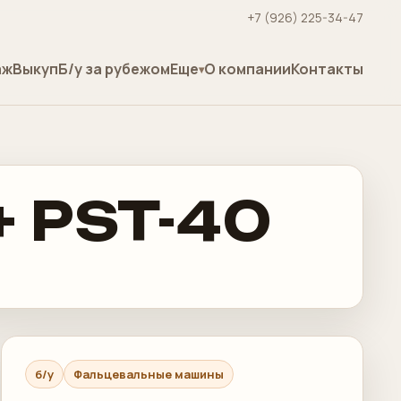
+7 (926) 225-34-47
аж
Выкуп
Б/у за рубежом
Еще
О компании
Контакты
+ PST-40
б/у
Фальцевальные машины