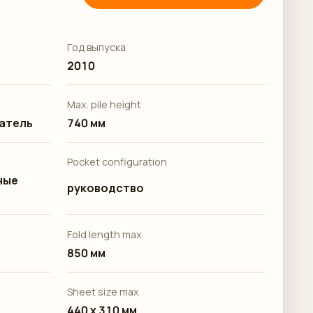
Год выпуска
2010
Max. pile height
атель
740 мм
Pocket configuration
ные
руководство
Fold length max
850 мм
Sheet size max
440 x 310 мм