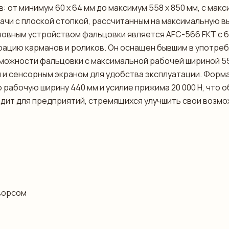
 от минимум 60 x 64 мм до максимум 558 x 850 мм, с ма
ачи с плоской стопкой, рассчитанным на максимальную в
новным устройством фальцовки является AFC-566 FKT с
ацию карманов и роликов. Он оснащен бывшим в употре
зможности фальцовки с максимальной рабочей шириной 55
 сенсорным экраном для удобства эксплуатации. Форма п
 рабочую ширину 440 мм и усилие прижима 20 000 Н, что
одит для предприятий, стремящихся улучшить свои возм
 ворсом