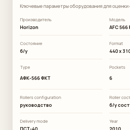
Ключевые параметры оборудования для оценки 
Производитель
Модель
Horizon
AFC 566 
Состояние
Format
б/у
440 x 31
Type
Pockets
АФК-566 ФКТ
6
Rollers configuration
Roller со
руководство
б/у сос
Delivery mode
Year
ПСТ-40
2010