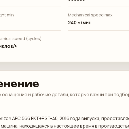
ght min
Mechanical speed max
240 м/мин
anical speed (cycles)
иклов/ч
енение
 оснащение и рабочие детали, которые важны при подбо
Horizon AFC 566 FKT+PST-40, 2016 года выпуска, предста
 машина, находящаяся в настоящее время в производстве