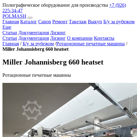
Полиграфическое оборудование для производства
+7 (926)
225-34-47
POLMASH
Главная
Каталог
Canon
Ремонт
Такелаж
Выкуп
Б/у за рубежом
Еще
Статьи
Документация
Лизинг
Статьи
Документация
Лизинг
О компании
Контакты
Главная
/
Б/у за рубежом
/
Ротационные печатные машины
/
Miller Johannisberg 660 heatset
Miller Johannisberg 660 heatset
Ротационные печатные машины