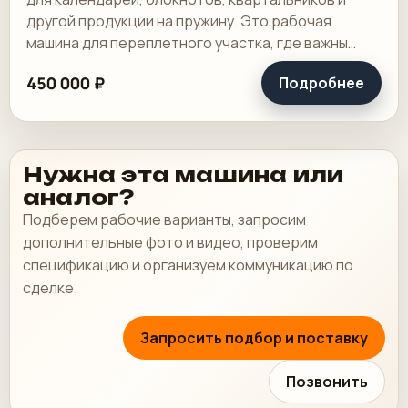
другой продукции на пружину. Это рабочая
машина для переплетного участка, где важны
широкая зона пробивки, быстрая смена
450 000 ₽
Подробнее
инструмента и.
Нужна эта машина или
аналог?
Подберем рабочие варианты, запросим
дополнительные фото и видео, проверим
спецификацию и организуем коммуникацию по
сделке.
Запросить подбор и поставку
Позвонить