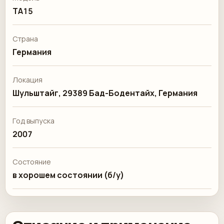
TA15
Страна
Германия
Локация
Шульштайг, 29389 Бад-Бодентайх, Германия
Год выпуска
2007
Состояние
в хорошем состоянии (б/у)