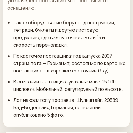
уже заявлено поставщиком по состоянию и
оснащению.
Такое оборудование берут под инструкции,
тетради, буклеты и другую листовую
продукцию, где важны точность сгиба и
скорость переналадки.
По карточке поставщика: год выпуска 2007;
страна лота — Германия; состояние по карточке
поставщика — в хорошем состоянии (б/у).
В описании поставщика указаны: макс. 15 000
циклов/ч, Мобильный, регулируемый по высоте.
Лот находится у продавца: Шульштайг, 29389
Бад-Бодентайх, Германия, по позиции
опубликовано 5 фото.