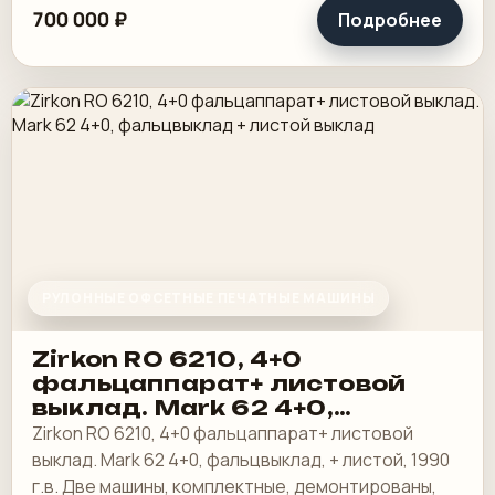
700 000 ₽
Подробнее
РУЛОННЫЕ ОФСЕТНЫЕ ПЕЧАТНЫЕ МАШИНЫ
Zirkon RO 6210, 4+0
фальцаппарат+ листовой
выклад. Мark 62 4+0,
фальцвыклад + листой
Zirkon RO 6210, 4+0 фальцаппарат+ листовой
выклад
выклад. Мark 62 4+0, фальцвыклад, + листой, 1990
г.в. Две машины, комплектные, демонтированы,