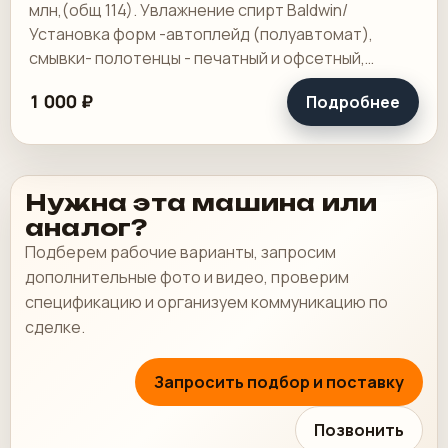
млн,(общ 114). Увлажнение спирт Baldwin/
Установка форм -автоплейд (полуавтомат),
смывки- полотенцы - печатный и офсетный,
выносной пульт ClassicCenter -PM74 - краски и.
1 000 ₽
Подробнее
Нужна эта машина или
аналог?
Подберем рабочие варианты, запросим
дополнительные фото и видео, проверим
спецификацию и организуем коммуникацию по
сделке.
Запросить подбор и поставку
Позвонить