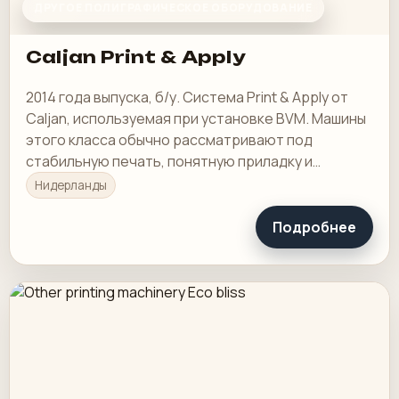
ДРУГОЕ ПОЛИГРАФИЧЕСКОЕ ОБОРУДОВАНИЕ
Caljan Print & Apply
2014 года выпуска, б/у. Система Print & Apply от
Caljan, используемая при установке BVM. Машины
этого класса обычно рассматривают под
стабильную печать, понятную приладку и
рабочую загрузку в смене.
Нидерланды
Подробнее