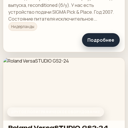
выпуска, reconditioned (б/у). У нас есть
устройство подачи SIGMA Pick & Place. Год 2007.
Состояние питателя исключительное.
Используется не очень часто.
Нидерланды
Подробнее
ДРУГОЕ ПОЛИГРАФИЧЕСКОЕ ОБОРУДОВАНИЕ
Roland VersaSTUDIO GS2-24