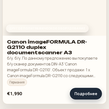
ДРУГОЕ ПОЛИГРАФИЧЕСКОЕ ОБОРУДОВАНИЕ
Canon imageFORMULA DR-
G2110 duplex
documentscanner A3
б/у. б/у. По данному предложению вы покупаете
б/у сканер документов DIN-A3 ‘Canon
imageFormula DR-G2110’. Объект продажи: 1 x
Canon imageFormula DR-G2110 со следующими
характеристиками:
Германия
€1,990
Подробнее