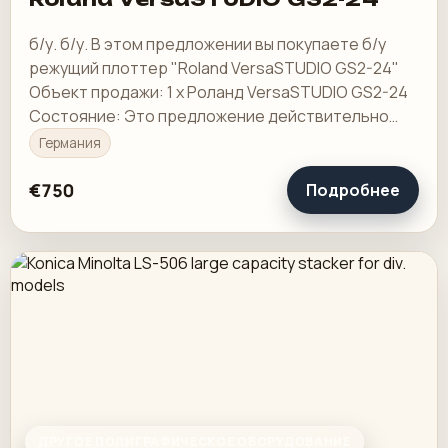
б/у. б/у. В этом предложении вы покупаете б/у
режущий плоттер "Roland VersaSTUDIO GS2-24"
Объект продажи: 1 х Роланд VersaSTUDIO GS2-24
Состояние: Это предложение действительно
для бывшего в употреблении устройства, на
Германия
котором…
€750
Подробнее
ДРУГОЕ ПОЛИГРАФИЧЕСКОЕ ОБОРУДОВАНИЕ