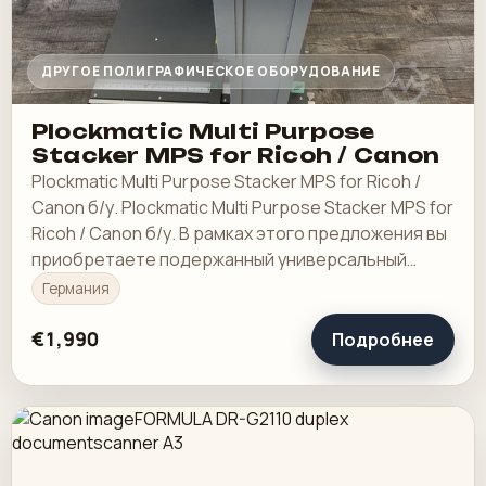
ДРУГОЕ ПОЛИГРАФИЧЕСКОЕ ОБОРУДОВАНИЕ
Plockmatic Multi Purpose
Stacker MPS for Ricoh / Canon
Plockmatic Multi Purpose Stacker MPS for Ricoh /
Canon б/у. Plockmatic Multi Purpose Stacker MPS for
Ricoh / Canon б/у. В рамках этого предложения вы
приобретаете подержанный универсальный
штабелер «Plockmatic MPS».
Германия
€1,990
Подробнее