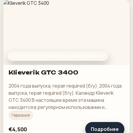
ДРУГОЕ ПОЛИГРАФИЧЕСКОЕ ОБОРУДОВАНИЕ
Klieverik GTC 3400
2004 года выпуска, repair required (б/у). 2004 года
выпуска, repair required (б/у). Каландр Klieverik
GTC 3400 В настоящее время эта машина
находится в регулярном использовании и
полностью функциональна.
Германия
€4,500
Подробнее