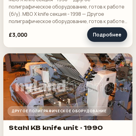
полиграфическое оборудование, готов к работе
(б/у). MBO X knife секция - 1998 — Другое
полиграфическое оборудование, готов к работе
(б/у). Подходит для MBO T500, цена 3000 фунтов
£3,000
Подробнее
стерлингов. В…
ДРУГОЕ ПОЛИГРАФИЧЕСКОЕ ОБОРУДОВАНИЕ
Stahl KB knife unit - 1990