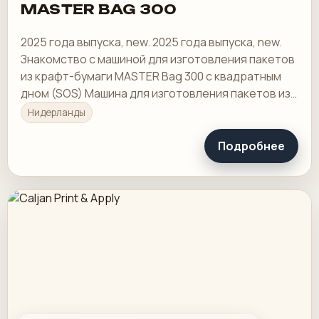
MASTER BAG 300
2025 года выпуска, new. 2025 года выпуска, new.
Знакомство с машиной для изготовления пакетов
из крафт-бумаги MASTER Bag 300 с квадратным
дном (SOS) Машина для изготовления пакетов из
крафт-бумаги MASTER Bag 300 с квадратным
Нидерланды
дном…
Подробнее