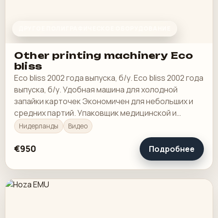
ДРУГОЕ ПОЛИГРАФИЧЕСКОЕ ОБОРУДОВАНИЕ
Other printing machinery Eco
bliss
Eco bliss 2002 года выпуска, б/у. Eco bliss 2002 года
выпуска, б/у. Удобная машина для холодной
запайки карточек Экономичен для небольших и
средних партий. Упаковщик медицинской и
розничной упаковки с одной станцией
Нидерланды
Видео
челночного…
€950
Подробнее