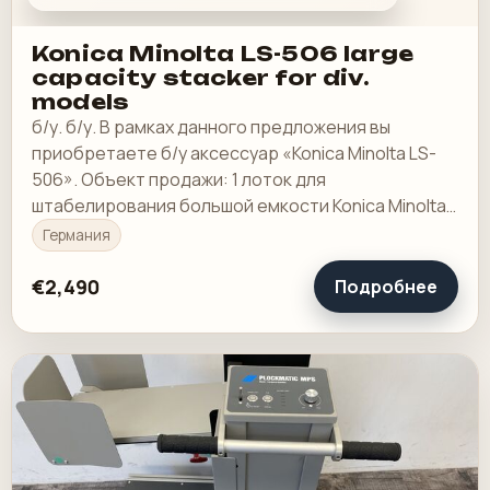
Konica Minolta LS-506 large
capacity stacker for div.
models
б/у. б/у. В рамках данного предложения вы
приобретаете б/у аксессуар «Konica Minolta LS-
506». Объект продажи: 1 лоток для
штабелирования большой емкости Konica Minolta
LS-506: Подходит для различных машин
Германия
производства Minolta.
€2,490
Подробнее