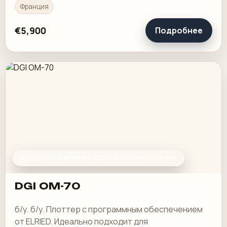
Cavazzuti
Франция
€5,900
Подробнее
ДРУГОЕ ПОЛИГРАФИЧЕСКОЕ ОБОРУДОВАНИЕ
DGI OM-70
б/у. б/у. Плоттер с программным обеспечением
от ELRIED. Идеально подходит для