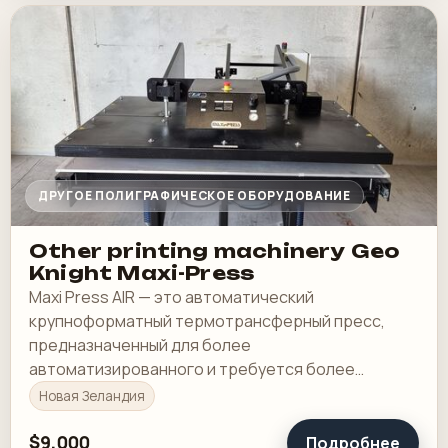
ДРУГОЕ ПОЛИГРАФИЧЕСКОЕ ОБОРУДОВАНИЕ
Other printing machinery Geo
Knight Maxi-Press
Maxi Press AIR — это автоматический
крупноформатный термотрансферный пресс,
предназначенный для более
автоматизированного и требуется более
высокое давление, чем в версии с ручным
Новая Зеландия
управлением. Maxi-AIR имеет увеличенный валик
и…
$9,000
Подробнее