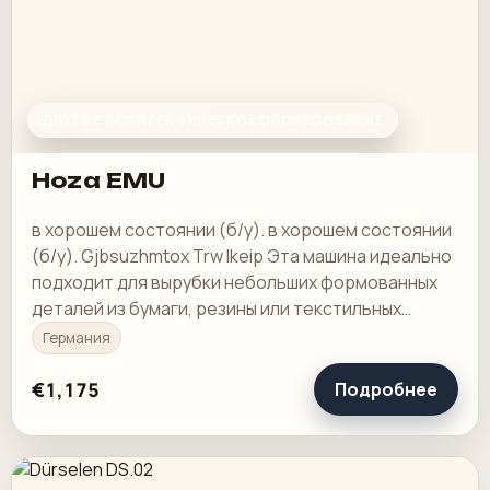
ДРУГОЕ ПОЛИГРАФИЧЕСКОЕ ОБОРУДОВАНИЕ
Hoza EMU
в хорошем состоянии (б/у). в хорошем состоянии
(б/у). Gjbsuzhmtox Trw Ikeip Эта машина идеально
подходит для вырубки небольших формованных
деталей из бумаги, резины или текстильных
изделий. Он обладает высокой прижимной силой
Германия
и…
€1,175
Подробнее